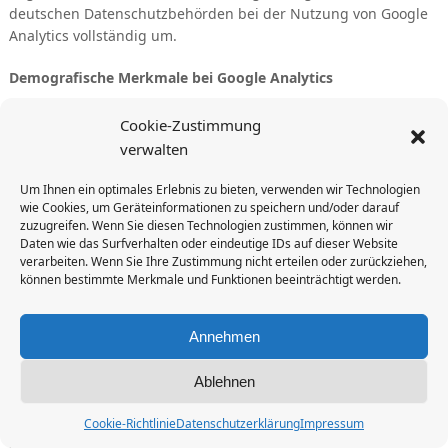
deutschen Datenschutzbehörden bei der Nutzung von Google
Analytics vollständig um.
Demografische Merkmale bei Google Analytics
Diese Website nutzt die Funktion „demografische Merkmale“
Cookie-Zustimmung
von Google Analytics. Dadurch können Berichte erstellt werden,
verwalten
die Aussagen zu Alter, Geschlecht und Interessen der
Seitenbesucher enthalten. Diese Daten stammen aus
Um Ihnen ein optimales Erlebnis zu bieten, verwenden wir Technologien
interessenbezogener Werbung von Google sowie aus
wie Cookies, um Geräteinformationen zu speichern und/oder darauf
zuzugreifen. Wenn Sie diesen Technologien zustimmen, können wir
Besucherdaten von Drittanbietern. Diese Daten können keiner
Daten wie das Surfverhalten oder eindeutige IDs auf dieser Website
bestimmten Person zugeordnet werden. Sie können diese
verarbeiten. Wenn Sie Ihre Zustimmung nicht erteilen oder zurückziehen,
Funktion jederzeit über die Anzeigeneinstellungen in Ihrem
können bestimmte Merkmale und Funktionen beeinträchtigt werden.
Google-Konto deaktivieren oder die Erfassung Ihrer Daten
durch Google Analytics wie im Punkt „Widerspruch gegen
Annehmen
Datenerfassung“ dargestellt generell untersagen.
Speicherdauer
Ablehnen
Bei Google gespeicherte Daten auf Nutzer- und Ereignisebene,
Cookie-Richtlinie
Datenschutzerklärung
Impressum
die mit Cookies, Nutzerkennungen (z. B. User ID) oder Werbe-